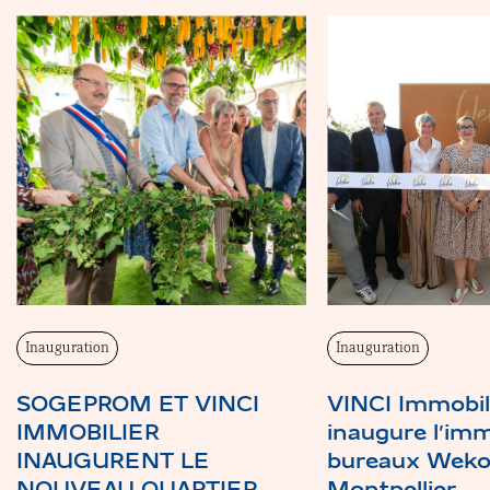
Inauguration
Inauguration
SOGEPROM ET VINCI
VINCI Immobil
IMMOBILIER
inaugure l’im
INAUGURENT LE
bureaux Weko