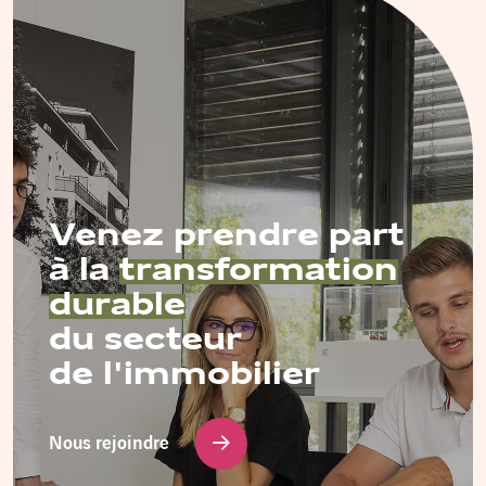
Venez prendre part
à la
transformation
durable
du secteur
de l'immobilier
Nous rejoindre