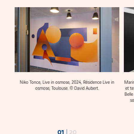
Marin
Niko Tonce, Live in osmose, 2024, Résidence Live in
et t
osmose, Toulouse. © David Aubert.
Belle
so