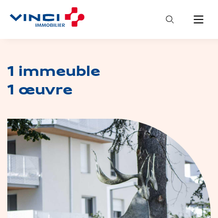
Recherche
Menu
Aller au contenu principal
1 immeuble
1 œuvre