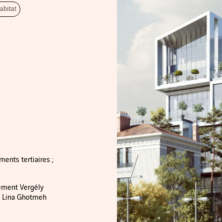
abitat
ents tertiaires ;
lément Vergély
r ; Lina Ghotmeh