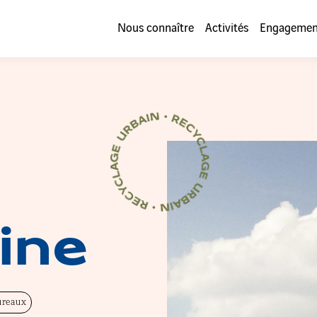
Nous connaître
Activités
Engagemen
Certification Recyclage Urbain
ine
ureaux