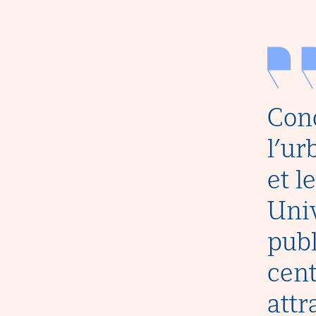
Con
l’ur
et l
Uni
publ
cent
attr