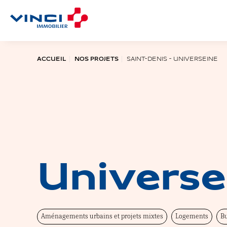
Aller au contenu principal
ACCUEIL
NOS PROJETS
SAINT-DENIS - UNIVERSEINE
Universe
Aménagements urbains et projets mixtes
Logements
B