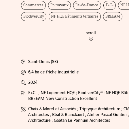
Commerces
En travaux
Île-de-France
E+C-
NF H
BiodiverCity
NF HQE Bâtiments tertiaires
BREEAM
scroll
Saint-Denis (93)
6,4 ha de friche industrielle
2024
E+C- ; NF Logement HQE ; BiodiverCity® ; NF HQE Bâtim
BREEAM New Construction Excellent
Chaix & Morel et Associés ; Triptyque Architecture ; C
Architectes ; Béal & Blanckaert ; Atelier Pascal Gontie
Architecture ; Gaëtan Le Penhuel Architectes