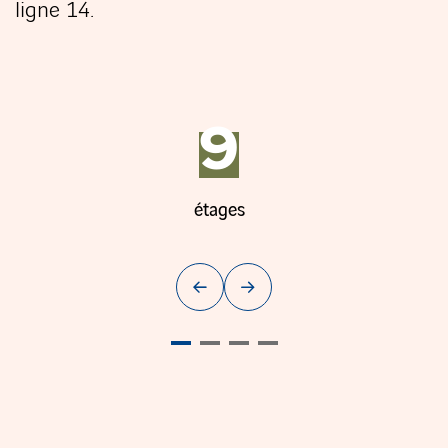
ligne 14.
9
Diapositive 3 sur 8
étages
Diapositive précédente
Diapositive suivante