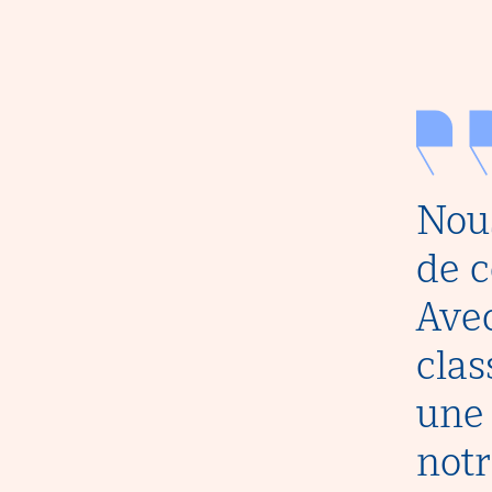
Nous
de c
Avec
clas
une 
notr