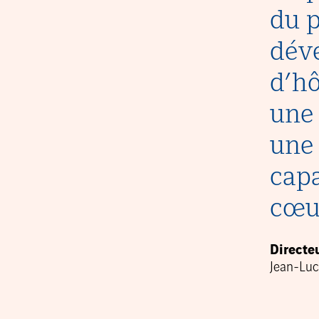
du p
déve
d’hô
une 
une 
capa
cœur
Directeu
Jean-Lu