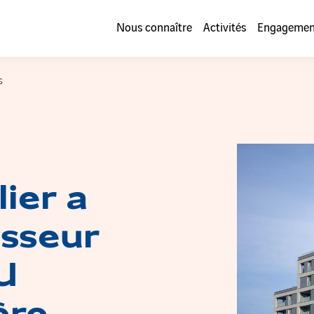
Nous connaître
Activités
Engagemen
S
ier a
tisseur
U