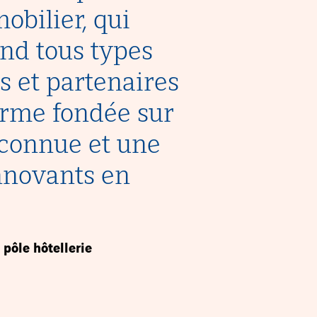
obilier, qui
end tous types
ts et partenaires
erme fondée sur
econnue et une
nnovants en
 pôle hôtellerie